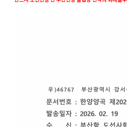
반드시 도선신청 전 부산신항 출입항 선박의 최대흘수