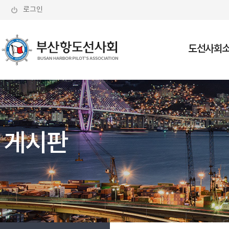
로그인
도선사회
회장인사
조직도
도선선 현
게시판
도선사 소
오시는 길
부산항도선사회는
보다 안전한 선박, 보다 깨끗한 바다를
지향합니다.